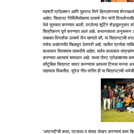
महश्री प्रॉडक्शन आणि युवराज सिने क्रिएशनच्या बॅनरखाली तय
आहेत. चित्रपट निर्मितीसोबतच उत्कर्ष जैन यांनी दिग्दर्शनाची
येथे सुरुवात करण्यात आली. ठरलेल्या शूटिंग शेड्यूलनुसार
चित्रीकरण पूर्ण करण्यात आलं आहे. कथानकाला अनुसरून असले
याबाबत दिग्दर्शक उत्कर्ष जैन म्हणाले की, या चित्रपटाची वन
तसेच अखेरपर्यंत खिळवून ठेवणारी आहे. यातील प्रत्येक व्यक
कलाकार तितक्याच ताकदीचे आहेत. सर्वच कलाकार-तंत्रज्ञांच्
करण्यात आल्याचं समाधान आहे. सध्या पोस्ट प्रोडक्शच्या कामाव
कौटुंबिक चित्रपट सादर करण्याचा आपल्या टिमचा मानस असल्य
पाहायला मिळतील. सुरेल गीत-संगीत ही या चित्रपटाची जमेच
'अष्टपदी'ची कथा, पटकथा व संवाद लेखन करण्याचं काम क्रिएट