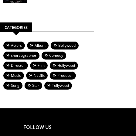
CATEGORIES
Actors
Album
Bollywood
choreographer
Comedy
Director
Film
Hollywood
Music
Netflix
Producer
Song
Star
Tollywood
FOLLOW US