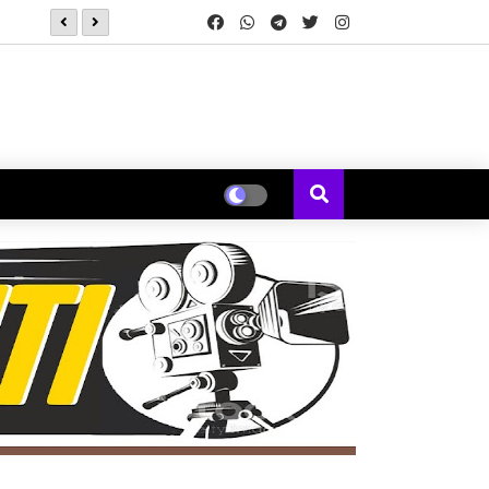
फ्रेंडशिप डेच्या निमित्ताने समर टाईम्स प्रोडक्शन निर्मित, क्रांती रेडकर वानखेड