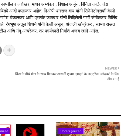
्वप्नील राजशेखर, माधव अभ्यंकर , विशाल अर्जुन, विनिता काळे, चंदा
ना बिडवे आदी कलाकार आहेत. डिओपी धनराज वाघ यांनी सिनेमॅटोग्राफी केली
र गणेश चेऊलकर आणि प्रशांत जामदार यांनी लिहिलेली गाणी संगीतकार मिलिंद
लं आहे. रंगभूषा अतुल शिधये यांनी केली असून, अंजली खोब्रेकर , स्वप्ना राऊत
 पाटील आणि नंदू आचरेकर, तर कार्यकारी निर्माते अजय खाडे आहेत.
NEWER
किंग ने सीधे मौत के साथ मिलकर आगामी एल्बम 'एमएम' के नए ट्रैक 'कोडक' के लिए
टीम बनाई
orized
Uncategorized