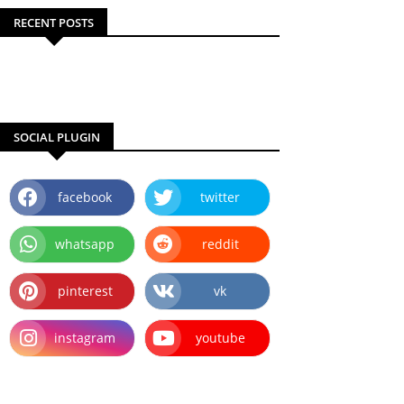
RECENT POSTS
SOCIAL PLUGIN
facebook
twitter
whatsapp
reddit
pinterest
vk
instagram
youtube