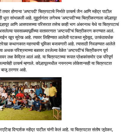
ार होणाऱ्या 'अष्टपदी' चित्रपटाचे निर्माते उत्कर्ष जैन आणि महेंद्र पाटील
ही धुरा सांभाळली आहे. मुहूर्तानंतर लगेचच 'अष्टपदी'च्या चित्रीकरणाला कोल्हापूर
 कोल्हापूर आणि आसपासच्या परिसरात तसेच काही भाग अंबरनाथ येथे या चित्रपटाचं
ल्या पावसाळ्यापूर्वीच्या वातावरणात 'अष्टपदी'चं चित्रीकरण करण्यात आलं.
लाईन खूप सुरेख आहे. त्यावर लिहिण्यात आलेली पटकथा मुद्देसूद, उत्कंठावर्धक
्तिरेखा कथानकात महत्त्वाची भूमिका बजावणारी आहे. त्यासाठी निवडण्यात आलेले
या अथक परिश्रमाच्या बळावर ठरलेल्या वेळेत 'अष्टपदी'चं चित्रीकरण पूर्ण
र लक्ष केंद्रित आलं आहे. या चित्रपटाच्या रूपात प्रेक्षकांसमोर एक परिपूर्ण
ाचेही उत्कर्ष म्हणाले. कोल्हापूरमधील नयनरम्य लोकेशन्सही या चित्रपटात
ी बाजू ठरणार आहे.
िव्ह दिग्दर्शक महेंद्र पाटील यांनी केलं आहे. या चित्रपटात संतोष जुवेकर,