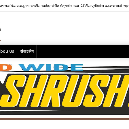
यश राज फिल्म्सकडून भारतातील स्वतंत्र संगीत क्षेत्रातील नव्या पिढीतील प्रतिभांना घडवण्यासाठी ‘राह र
Abou Us
संपादकीय