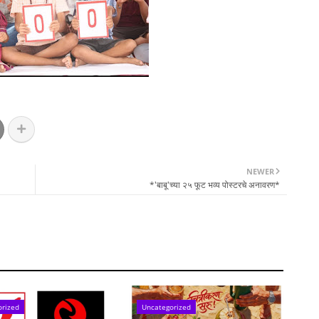
NEWER
।
*'बाबू'च्या २५ फूट भव्य पोस्टरचे अनावरण*
orized
Uncategorized