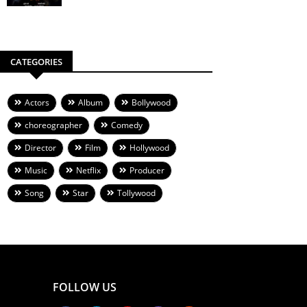
CATEGORIES
Actors
Album
Bollywood
choreographer
Comedy
Director
Film
Hollywood
Music
Netflix
Producer
Song
Star
Tollywood
FOLLOW US