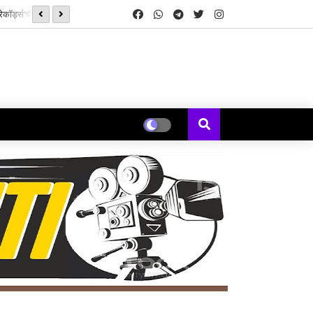
ेकॉर्ड्स’ची सुरुवात
‘झिम्मा ३’च्या चित्रीकरणाला सुरुवात