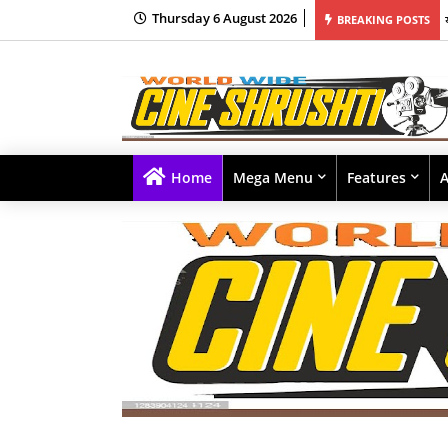
Thursday 6 August 2026
आणि शर्वरी यांच्यावर चित्रित 'मॅसॅकर' हे प्रमोशनल म्युझिक व्हिडीओ वायआरएफ कडून प्रदर्शित!
BREAKING POSTS
Home
Mega Menu
Features