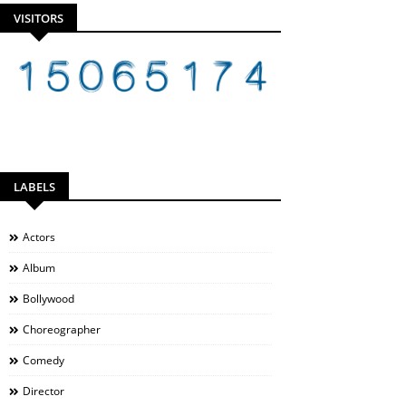
VISITORS
LABELS
Actors
Album
Bollywood
Choreographer
Comedy
Director