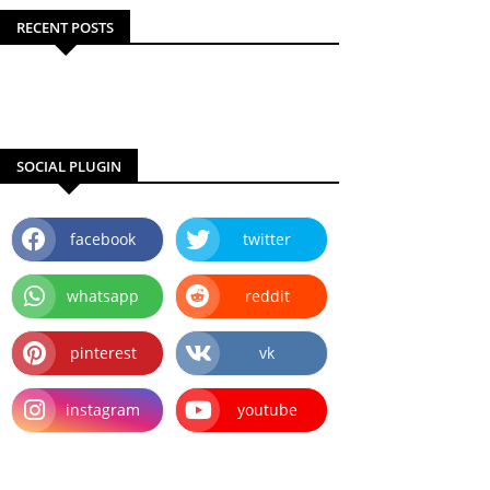
RECENT POSTS
SOCIAL PLUGIN
facebook
twitter
whatsapp
reddit
pinterest
vk
instagram
youtube