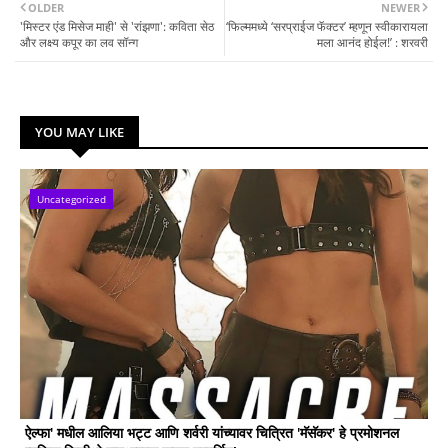
OLDER
NEWER
'मिस्टर एंड मिसेज माही' से 'रांझणा': कविता सेठ
‘फिल्ममध्ये ‘सरप्राईज फॅक्टर’ म्हणून स्वीकारायला
और लक्ष्य कपूर का लव सॉन्ग
मला आनंद होईल!’ : शरवरी
YOU MAY LIKE
Uncategorized
ऐल्फा' मधील आलिया भट्ट आणि शर्वरी यांच्यावर चित्रित 'मॅसॅकर' हे प्रमोशनल