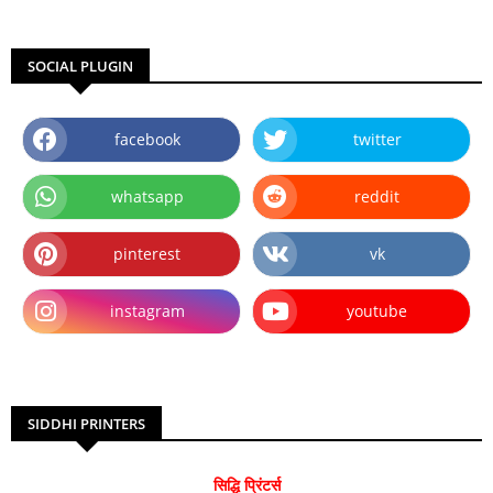
SOCIAL PLUGIN
facebook
twitter
whatsapp
reddit
pinterest
vk
instagram
youtube
SIDDHI PRINTERS
सिद्धि प्रिंटर्स