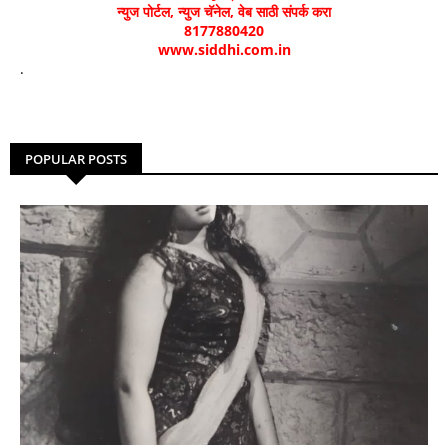
न्युज पोर्टल, न्युज चॅनेल, वेब साठी संपर्क करा
8177880420
www.siddhi.com.in
.
POPULAR POSTS