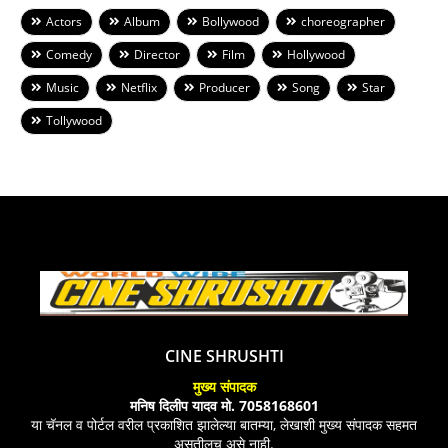
Actors
Album
Bollywood
choreographer
Comedy
Director
Film
Hollywood
Music
Netflix
Producer
Song
Star
Tollywood
CINE SHRUSHTI
मुख्य संपादक
मनिष दिलीप यादव मो. 7058168601
या चॅनल व पोर्टल वरील प्रकाशित झालेल्या बातम्या, लेखाशी मुख्य संपादक सहमत
असतीलच असे नाही.