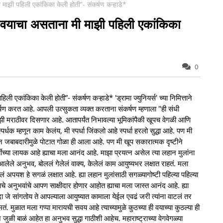
 मी माझी पहिली एकांकिका केली होती”- संकर्षण कऱ्हाडे*
ंच्या वयाचा असताना मी माझी पहिली एकांकिका
0
हिली एकांकिका केली होती”- संकर्षण कऱ्हाडे* 'ड्रामा ज्युनियर्स' च्या निमित्ताने
दार्पण करत आहे. आपली उत्सुकता व्यक्त करताना संकर्षण म्हणाला "ही संधी
ून झी मराठीवर दिसणार आहे. आतापर्यंत निभावल्या भूमिकांपैकी खूपच वेगळी आणि
र्धक म्हणून काम केलंय, मी स्पर्धा जिंकलो आहे स्पर्धा हरलो सुद्धा आहे. पण मी
ीन जबाबदारीमुळे पोटात गोळा ही आला आहे. पण मी खूप सकारात्मक दृष्टीने
चीच्या लायक आहे ह्याचा मला आनंद आहे. माझा प्रयत्न असेल त्या लहान मुलांना
 आलेले अनुभव, बोललं गेलेलं वाक्य, केलेलं काम आयुष्यभर लक्षात राहतं. मला
ाहिलं अपयश हे सगळं लक्षात आहे. ह्या लहान मुलांसाठी सगळ्यागोष्टी पहिल्या पहिल्या
ाचे अनुभवांचे आपण साक्षीदार होणार आहोत ह्याचा मला जास्त आनंद आहे. ह्या
ा जे सांगतोय ते आपल्याला आयुष्यात कामाला येईल एवढं जरी त्यांना वाटलं तर
ं. मुळात मला गप्पा मारायची सवय आहे त्याच्यामुळे कुठच्या ही वयाच्या कुठल्या ही
जुळी बाळं आहेत हा अनुभव सुद्धा गाठीशी आहेच. महाराष्ट्राच्या वेगवेगळ्या