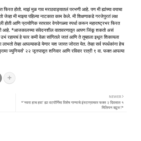
 करत फिरत होतो. माझं मुळ गाव मराठवाड्यातलं परभणी आहे. पण मी ह्यांच्या वयाचा
ोतो जेव्हा मी माझ्या पहिल्या नाटकात काम केले. मी शिक्षणाकडे गरजेपुरतं लक्ष
ली होती आणि प्रायोगिक स्तरावर वेगवेगळ्या स्पर्धा करून महाराष्ट्रभर फिरत
महत्वाची आहे. *आजकालच्या संवेदनशील वातावरणातून आपण जिंकू शकतो असं
ं रहायचं हे फार कमी वेळा सांगितले जातं आणि ते तुम्हाला इथून शिकायला
ाभतो तेव्हा आपल्याकडे येणार यश जास्त जोरात येत. तेव्हा सर्व स्पर्धकांना हेच
्रामा ज्युनियर्स' २२ जूनपासून शनिवार आणि रविवार रात्री ९ वा. फक्त आपल्या
NEWER
*'नवरा हाच हवा' ह्या वटपौर्णिमा विशेष गाण्याचे इंस्टाग्रामवर फक्त २ दिवसात १
मिलियन व्ह्यूज !*