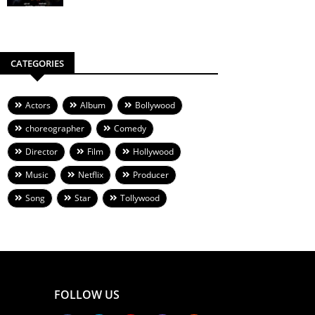
CATEGORIES
Actors
Album
Bollywood
choreographer
Comedy
Director
Film
Hollywood
Music
Netflix
Producer
Song
Star
Tollywood
FOLLOW US