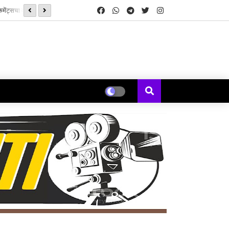
सनई चौघडे' मुळे पुन्हा जुळली कॉलेजमधील हरवलेली मैत्री - मेघना एरंडे जोशी
यकल