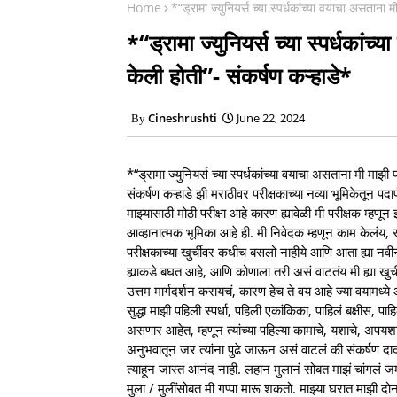
Home
*“ड्रामा ज्युनियर्स च्या स्पर्धकांच्या वयाचा असताना
*“ड्रामा ज्युनियर्स च्या स्पर्धका
केली होती”- संकर्षण कऱ्हाडे*
Cineshrushti
June 22, 2024
*“ड्रामा ज्युनियर्स च्या स्पर्धकांच्या वयाचा असताना मी माझी प
संकर्षण कऱ्हाडे झी मराठीवर परीक्षकाच्या नव्या भूमिकेतून प
माझ्यासाठी मोठी परीक्षा आहे कारण ह्यावेळी मी परीक्षक म्हण
आव्हानात्मक भूमिका आहे ही. मी निवेदक म्हणून काम केलंय, स्प
परीक्षकाच्या खुर्चीवर कधीच बसलो नाहीये आणि आता ह्या नव
ह्याकडे बघत आहे, आणि कोणाला तरी असं वाटतंय मी ह्या खुर्
उत्तम मार्गदर्शन करायचं, कारण हेच ते वय आहे ज्या वयामध्ये
सुद्धा माझी पहिली स्पर्धा, पहिली एकांकिका, पाहिलं बक्षीस, प
असणार आहेत, म्हणून त्यांच्या पहिल्या कामाचे, यशाचे, अपयश
अनुभवातून जर त्यांना पुढे जाऊन असं वाटलं की संकर्षण दाद
त्याहून जास्त आनंद नाही. लहान मुलानं सोबत माझं चांगलं जमत
मुला / मुलींसोबत मी गप्पा मारू शकतो. माझ्या घरात माझी दोन 