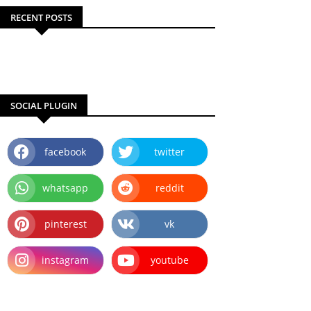
RECENT POSTS
SOCIAL PLUGIN
facebook
twitter
whatsapp
reddit
pinterest
vk
instagram
youtube