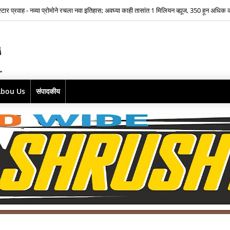
भूमिकेसाठी भीतीवर मात…‘आमच्या लाडक्या नाईक बाई'साठी ऐश्वर्या नारकर यांनी पुन्हा हाती घेतली सा
Abou Us
संपादकीय