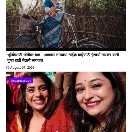
भूमिकेसाठी भीतीवर मात…‘आमच्या लाडक्या नाईक बाई'साठी ऐश्वर्या नारकर यांनी
पुन्हा हाती घेतली सायकल
August 07, 2026
Uncategorized