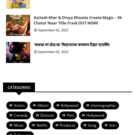
Kailash Kher & Divya Khossla Create Magic – Ek
Chatur Naar Title Track OUT NOW!
September 02, 2025
‘सकाळ तर होऊ द्या’ चित्रपटाचा काव्यमय टिझर प्रदर्शित
September 03, 2025
CATEGORIES
Actors
Album
Bollywood
choreographer
Comedy
Director
Film
Hollywood
Music
Netflix
Producer
Song
Star