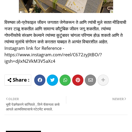
विरुष्का लो-प्रोफाइल जीवन जगतात जेणेकरून ते आणि त्यांची मुले सतत मीडियाची
नजर टाळू शकतील आणि सामान्य कौटुंबिक जीवन जगू शकतील. त्यांच्या
गोपनीयतेचे संरक्षण केल्याने त्यांच्या कुटुंबावर चांगला परिणाम होऊ शकतो आणि ते
त्यांच्या मुलांचे संगोपन कसे करतात याबद्दल ते अत्यंत विचारशील आहेत.
Instagram link for Reference -
https://www.instagram.com/reel/C672zyJItBO/?
igsh=djIxN2VkM3V5aXc4
OLDER
NEWER
भूमी पेडणेकरने सांगितले , तिने फॅशनला कसे
आपले आत्मविश्वासाचे स्टेटमेंट बनवले.