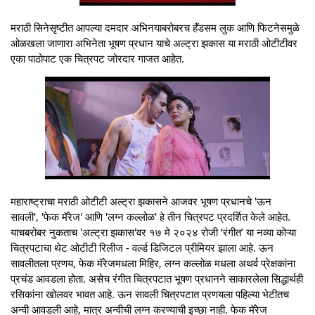
मराठी सिनेसृष्टीत आपल्या दमदार अभिनयाबरोबरच हॅंडसम लुक आणि फिटनेसमुळे
ओळखला जाणारा अभिनेता भूषण प्रधान याचे अल्ट्रा झकास या मराठी ओटीटीवर
एका पाठोपाट एक चित्रपट जोरदार गाजत आहेत.
महाराष्ट्राचा मराठी ओटीटी अल्ट्रा झकासने आजवर भूषण प्रधानचे 'ऊन
सावली', 'फेक मॅरेज' आणि 'लग्न कल्लोळ' हे तीन चित्रपट प्रदर्शित केले आहेत.
याचबरोबर नुकताच 'अल्ट्रा झकास'वर १७ मे २०२४ रोजी ‘रंगीत’ या नव्या कोऱ्या
चित्रपटाचा थेट ओटीटी रिलीज - वर्ल्ड डिजिटल प्रीमियर झाला आहे. ऊन
सावलीतला प्रणय, फेक मॅरेजमधला मिहिर, लग्न कल्लोळ मधला अथर्व प्रेक्षकांना
प्रचंड आवडला होता. असेच रंगीत चित्रपटात भूषण प्रधानने साकारलेला सिद्धार्थही
रसिकांना खोलवर भावत आहे. ऊन सावली चित्रपटात प्रणयला पहिल्या भेटीतच
अन्वी आवडली आहे, मात्र अन्वीची लग्न करण्याची इच्छा नाही. फेक मॅरेज