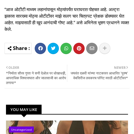
“आज ओटीटी माध्यम लहानांपासून मोठ्यांपर्यंत घराघरात पोहचत आहे. अल्ट्रा
झकास सारख्या मोठ्या ओटीटीवर माझे सलग चार चित्रपट प्रेक्षक डोक्यावर घेत
आहेत. माझ्यासाठी ही खूप आनंदाची गोष्ट आहे.” असे अभिनेता भूषण प्रधानने व्यक्त
केले.
OLDER
NEWER
*निर्माता सौरव गुप्ता ने सनी देओल पर धोखाधड़ी,
जयवंत दळवी यांच्या नाटकावर आधारित 'पुरुष'
आपराधिक विश्वासघात और जालसाजी का आरोप
वेबसिरीज लवकरच प्लॅनेट मराठी ओटीटीवर*
लगाया*
YOU MAY LIKE
Uncategorized