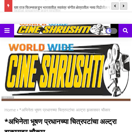
ल म्युझिक
यश राज फिल्म्सकडून भारतातील स्वतंत्र संगीत क्षेत्रातील नव्या पिढीतील प्रतिभांना
‘झ
घडवण्यासाठी ‘राह रेकॉर्ड्स’ची सुरुवात
Home
*अभिनेता भूषण प्रधानच्या चित्रपटांचा अल्ट्रा झकासवर चौकार
*अभिनेता भूषण प्रधानच्या चित्रपटांचा अल्ट्रा
झकासवर चौकार