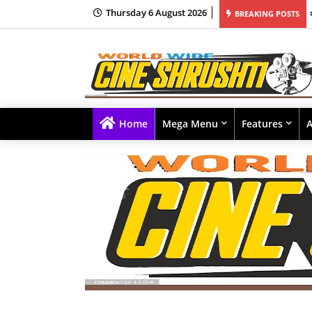
Thursday 6 August 2026
आणि शर्वरी यांच्यावर चित्रित 'मॅसॅकर' हे प्रमोशनल म्युझिक व्हिडीओ वायआरएफ कडून प्रदर्शित!
BREAKING POSTS
Home
Mega Menu
Features