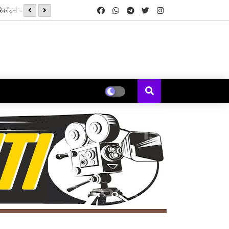
ेकॉर्ड्स’ची सुरुवात
‘झिम्मा ३’च्या चित्रीकरणाला सुरुवात