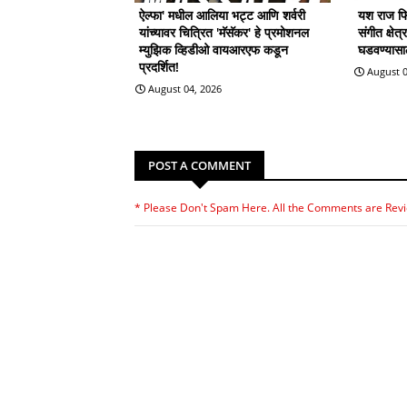
ऐल्फा' मधील आलिया भट्ट आणि शर्वरी
यश राज फिल
यांच्यावर चित्रित 'मॅसॅकर' हे प्रमोशनल
संगीत क्षेत
म्युझिक व्हिडीओ वायआरएफ कडून
घडवण्यासाठी
प्रदर्शित!
August 0
August 04, 2026
POST A COMMENT
* Please Don't Spam Here. All the Comments are Rev