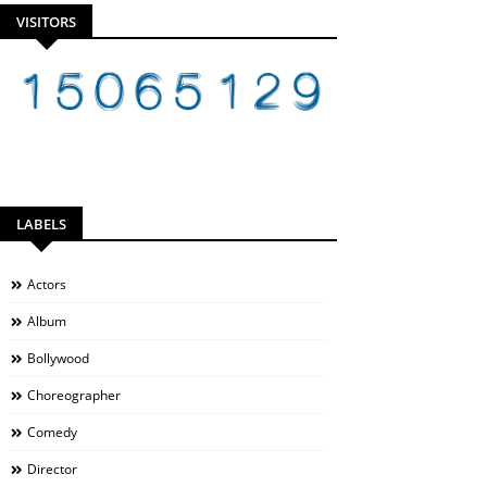
VISITORS
LABELS
Actors
Album
Bollywood
Choreographer
Comedy
Director