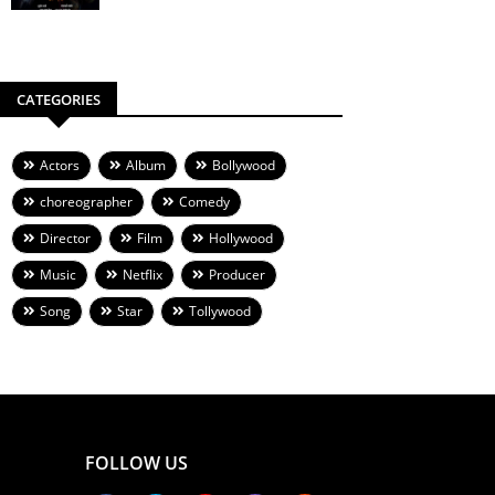
CATEGORIES
Actors
Album
Bollywood
choreographer
Comedy
Director
Film
Hollywood
Music
Netflix
Producer
Song
Star
Tollywood
FOLLOW US