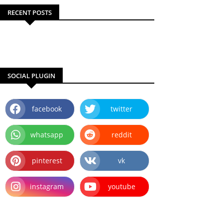
RECENT POSTS
SOCIAL PLUGIN
facebook
twitter
whatsapp
reddit
pinterest
vk
instagram
youtube