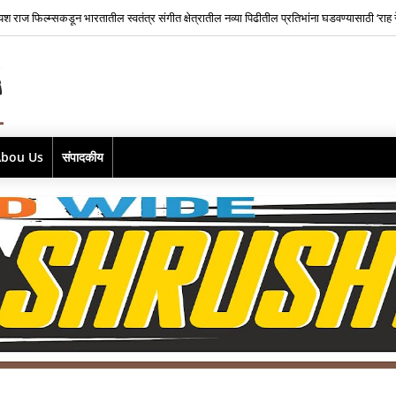
यश राज फिल्म्सकडून भारतातील स्वतंत्र संगीत क्षेत्रातील नव्या पिढीतील प्रतिभांना घडवण्यासाठी ‘राह र
Abou Us
संपादकीय