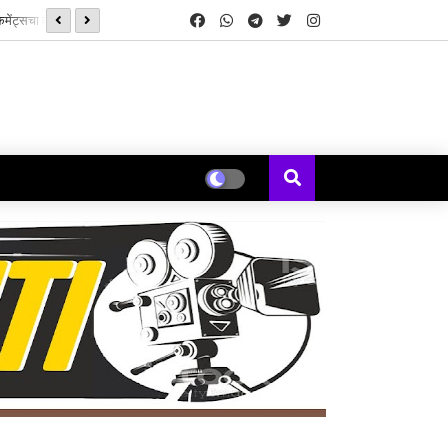
सनई चौघडे' मुळे पुन्हा जुळली कॉलेजमधील हरवलेली मैत्री - मेघना एरंडे जोशी
यकल