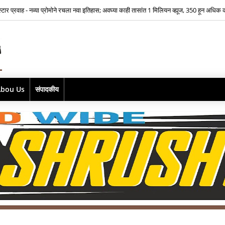
भूमिकेसाठी भीतीवर मात…‘आमच्या लाडक्या नाईक बाई'साठी ऐश्वर्या नारकर यांनी पुन्हा हाती घेतली सा
Abou Us
संपादकीय