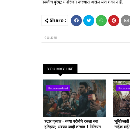
नक्कीच पुरेपूर मनोरंजन करणारा असेल यात शंका नाही.
OLDER
YOU MAY LIKE
Uncategorized
Uncateg
स्टार प्रवाह - नव्या प्रोमोने रचला नवा
भूमिकेसाठ
इतिहास; अवघ्या काही तासांत 1 मिलियन
नाईक बाई'सा