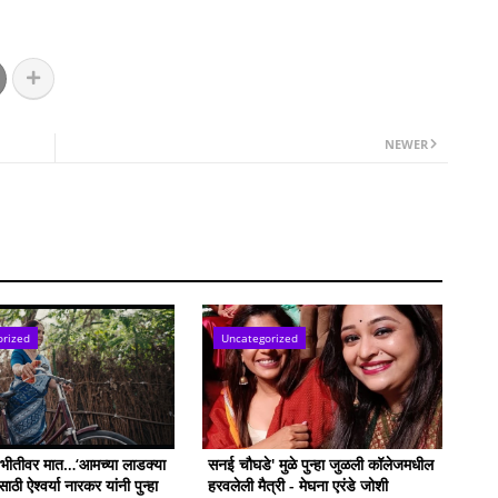
NEWER
orized
Uncategorized
ी भीतीवर मात…‘आमच्या लाडक्या
सनई चौघडे' मुळे पुन्हा जुळली कॉलेजमधील
ठी ऐश्वर्या नारकर यांनी पुन्हा
हरवलेली मैत्री - मेघना एरंडे जोशी