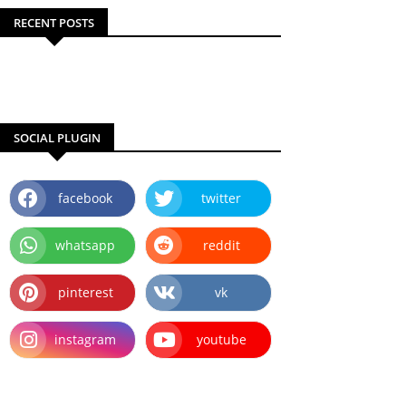
RECENT POSTS
SOCIAL PLUGIN
facebook
twitter
whatsapp
reddit
pinterest
vk
instagram
youtube