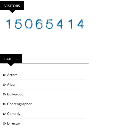
VISITORS
LABELS
Actors
Album
Bollywood
Choreographer
Comedy
Director