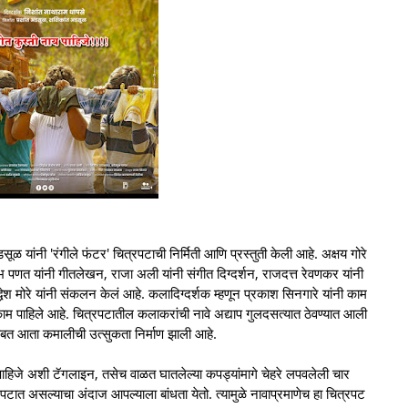
ळ यांनी 'रंगीले फंटर' चित्रपटाची निर्मिती आणि प्रस्तुती केली आहे. अक्षय गोरे
पणत यांनी गीतलेखन, राजा अली यांनी संगीत दिग्दर्शन, राजदत्त रेवणकर यांनी
्धेश मोरे यांनी संकलन केलं आहे. कलादिग्दर्शक म्हणून प्रकाश सिनगारे यांनी काम
नी काम पाहिले आहे. चित्रपटातील कलाकरांची नावे अद्याप गुलदसत्यात ठेवण्यात आली
ाबाबत आता कमालीची उत्सुकता निर्माण झाली आहे.
य पाहिजे अशी टॅगलाइन, तसेच वाळत घातलेल्या कपड्यांमागे चेहरे लपवलेली चार
रपटात असल्याचा अंदाज आपल्याला बांधता येतो. त्यामुळे नावाप्रमाणेच हा चित्रपट