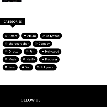
CATEGORIES
Actors
Album
Bollywood
choreographer
Comedy
Director
Film
Hollywood
Music
Netflix
Producer
Song
Star
Tollywood
FOLLOW US