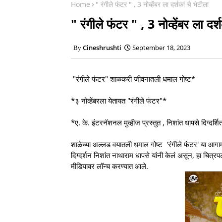
Home
" रंगीले फंटर " , 3 नोव्हेंबर ला दर्शकां चे भेटीला
" रंगीले फंटर " , 3 नोव्हेंबर ला दर्
Cineshrushti
September 18, 2023
"रंगीले फंटर" शाळकरी जीवनातली धमाल गोष्ट*
*३ नोव्हेंबरला येतायत "रंगीले फंटर"*
*ए. के. इंटरनॅशनल मुव्हीज प्रस्तुत , निशांत धापसे दिग्दर्शित
शाळेच्या अल्लड वयातली धमाल गोष्ट 'रंगीले फंटर' या आगा
दिग्दर्शन निशांत नाथाराम धापसे यांनी केलं असून, हा चित्रप
मीडियावर लॉन्च करण्यात आले.