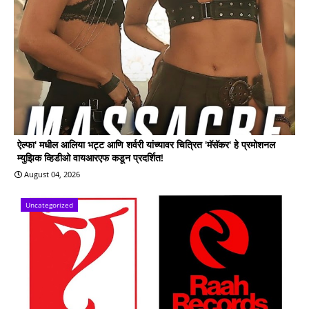
ऐल्फा' मधील आलिया भट्ट आणि शर्वरी यांच्यावर चित्रित 'मॅसॅकर' हे प्रमोशनल
म्युझिक व्हिडीओ वायआरएफ कडून प्रदर्शित!
August 04, 2026
Uncategorized