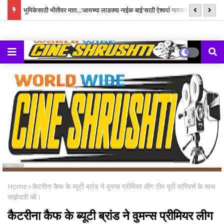
्ह्यूज,
भूमिकेसाठी भीतीवर मात…‘आमच्या लाडक्या नाईक बाई'साठी ऐश्वर्या नारकर यांनी पुन्हा
सन
हाती घेतली सायकल
Home
कैटरीना कैफ के ब्यूटी ब्रांड ने वुमन्स प्रीमियर लीग टीम यूपी वारियर्स के साथ
साझेदारी की।
कैटरीना कैफ के ब्यूटी ब्रांड ने वुमन्स प्रीमियर लीग