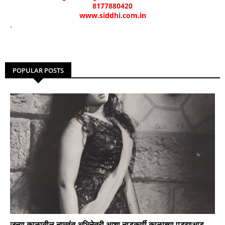
8177880420
www.siddhi.com.in
.
POPULAR POSTS
जुन्या काळातील नामवंत अभिनेत्री आशा नाडकर्णी काळाच्या पडद्याआड