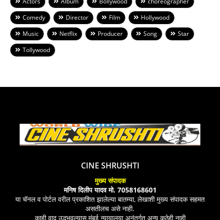
Actors
Album
Bollywood
choreographer
Comedy
Director
Film
Hollywood
Music
Netflix
Producer
Song
Star
Tollywood
CINE SHRUSHTI
मुख्य संपादक
मनिष दिलीप यादव मो. 7058168601
या चॅनल व पोर्टल वरील प्रकाशित झालेल्या बातम्या, लेखाशी मुख्य संपादक सहमत
असतीलच असे नाही.
काही वाद उद्भभवल्यास मुंबई न्यायालया अनंतर्गत अन्य कुठेही नाही